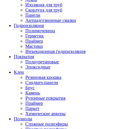
Изоляция для труб
Скорлупа для труб
Панели
Антиадгезионные смазки
Гидроизоляция
Полимочевина
Герметик
Праймер
Мастики
Инъекционная гидроизоляция
Покрытия
Полиуретановые
Эпоксидные
Клеи
Резиновая крошка
Сэндвич-панели
Брус
Камень
Рулонные покрытия
Праймер
Паркет
Химические анкеры
Полиолы
Сложные полиэфиры