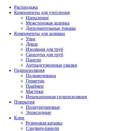
Распродажа
Компоненты для утепления
Напыление
Межстеновая заливка
Дополнительные товары
Компоненты для заливки
Ульи
Декор
Изоляция для труб
Скорлупа для труб
Панели
Антиадгезионные смазки
Гидроизоляция
Полимочевина
Герметик
Праймер
Мастики
Инъекционная гидроизоляция
Покрытия
Полиуретановые
Эпоксидные
Клеи
Резиновая крошка
Сэндвич-панели