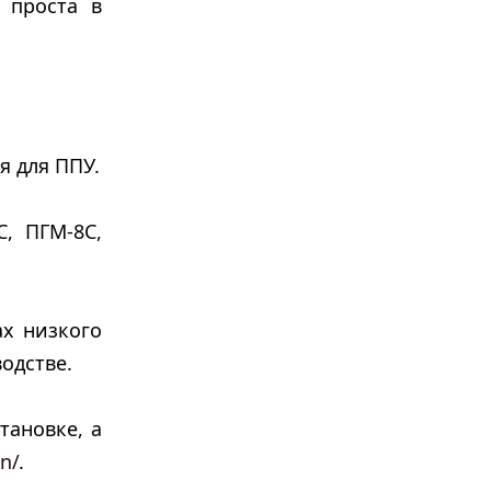
 проста в
я для ППУ.
, ПГМ-8С,
ах низкого
одстве.
тановке, а
n/
.