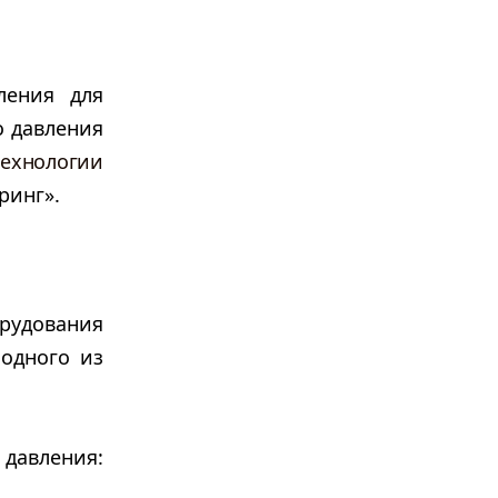
ления для
о давления
ехнологии
ринг».
рудования
 одного из
давления: