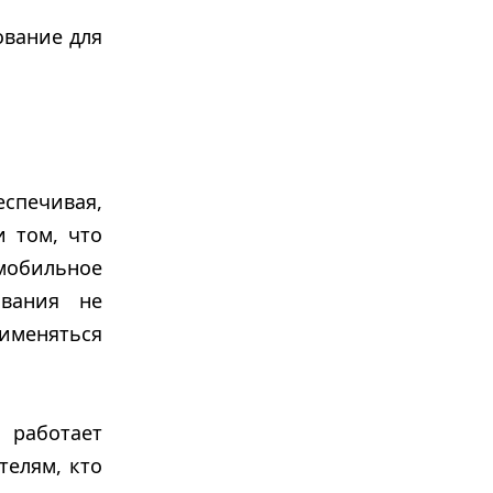
ование для
спечивая,
и том, что
мобильное
ования не
рименяться
 работает
телям, кто