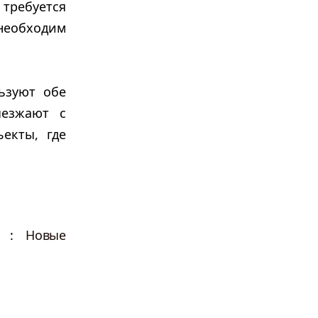
 требуется
 необходим
ьзуют обе
ыезжают с
екты, где
ми :
Новые