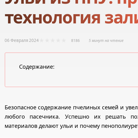
технология за
06 Февраля 2024
8186
5 минут на чтение
Содержание:
Безопасное содержание пчелиных семей и уве
любого пасечника. Успешно их решать поз
материалов делают ульи и почему пенополиурет