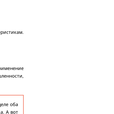
ристикам.
применение
ленности,
деле оба
а. А вот