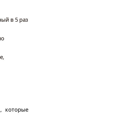
ый в 5 раз
но
е,
, которые