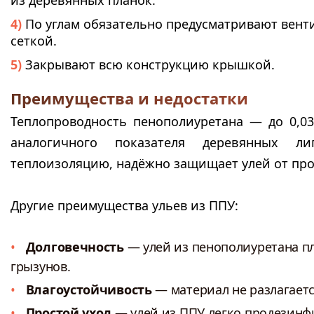
из деревянных планок.
По углам обязательно предусматривают вент
сеткой.
Закрывают всю конструкцию крышкой.
Преимущества и недостатки
Теплопроводность пенополиуретана — до 0,03
аналогичного показателя деревянных л
теплоизоляцию, надёжно защищает улей от пр
Другие преимущества ульев из ППУ:
Долговечность
— улей из пенополиуретана пло
грызунов.
Влагоустойчивость
— материал не разлагаетс
Простой уход
— улей из ППУ легко продезинф