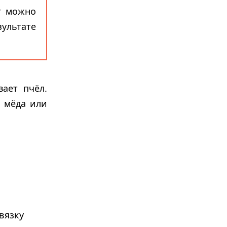
ут можно
льтате
ает пчёл.
е мёда или
вязку