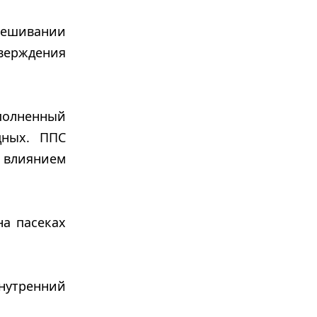
мешивании
верждения
полненный
дных. ППС
 влиянием
на пасеках
внутренний