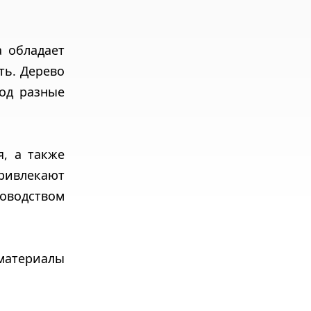
а обладает
ть. Дерево
од разные
я, а также
ривлекают
оводством
материалы