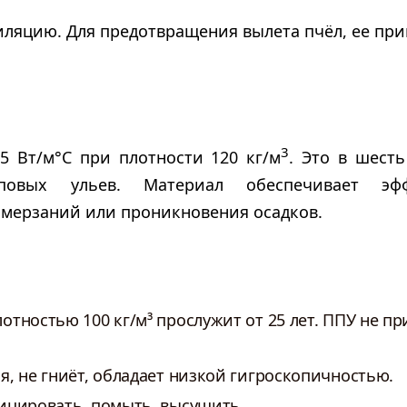
иляцию. Для предотвращения вылета пчёл, ее пр
3
5 Вт/м°С при плотности 120 кг/м
. Это в шест
иповых ульев. Материал обеспечивает эфф
омерзаний или проникновения осадков.
тностью 100 кг/м³ прослужит от 25 лет. ППУ не пр
я, не гниёт, обладает низкой гигроскопичностью.
ицировать, помыть, высушить.