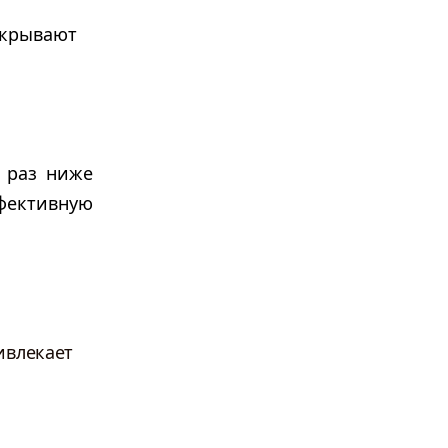
икрывают
ь раз ниже
ективную
ивлекает