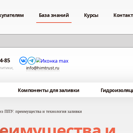
купателям
База знаний
Курсы
Контак
54-85
литики,
info@himtrust.ru
Компоненты для заливки
Гидроизоляц
из ППУ: преимущества и технология заливки
реимущества и