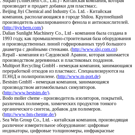
Suqian (Unitechem Co., Ltd.) - Китайская компания, которая
производит и продает добавки для пластмасс.
Beijing Jiyi Chemical and Industry Co. Ltd. - Китайская
компания, располагающаяся в городе Shilou. Крупнейший
производитель алкилированного фенола и антиокислителей.
(
http://jiyichem.com/
)
Dalian Sunlight Machinery Co., Ltd - компания была создана в
1993 году, как промышленно-строительная база оборудования
и производственных линий гофрированных труб большого
диаметра с двойными стенками. (
http://www.slsj.com.cn
)
Repall - компания из Саудовской Аравии, которая занимается
производством деревянных и пластиковых поддонов.
Multiport Recycling GmbH - немецкая компания, занимающаяся
переработкой отходов из пластмасс. Специализируются на
ПЭНД и полипропилене. (
http://www.m-port.de
)
Bestsim GmbH - немецкая компания, занимающаяся
производством автомобильных симуляторов.
(
http://www.bestsim.de/)
.
Bodo moller cheme - производитель изоляторов, покрытий,
различных полимеров, химических продуктов тонкого
органического синтеза, добавок для полимеров.
(
http://www.bm-chemie.de/
)
Sea Win Group Co., Ltd. - китайская компания, производящая
различное измерительное оборудование: цифровые
индикаторы, цифровые толщиномеры, инфракрасные