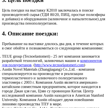
3. Цель поездки
Цель поездки на выставку К2010 заключалась в поиске
производителей сырья (ТДИ 80/20, ПИЦ, простые полиэфиры
и добавки) и оборудования (заливочное и напылительное) для
производства пенополиуретанов.
4. Описание поездки:
Пребывание на выставке длилось два дня, в течение которых
я смог обойти и познакомиться со следующими компаниями:
TEUE group (Tecnoelastomeri) - 25 лет компания занимается
разработкой технологий, заливочных машин и
компонентов
для полиуретанов
. (
http://www.tecnoelastomeri.com
)
Austin Novel Materials (Zhangjiagang) Co.,Ltd. - компания
специализируется на производстве и реализации
термопластичного и заливочного полиуретанового
эластомера с 2003 г. Компания Austin является американо-
китайским совместным предприятием, которое находится в
городе Джан цзя ган, Цзян су провинции Китая. Центр
исследований компании Austin находится в American Stanford
University. Компания Austin обладает двумя новейшими
линиями производства ТПУ в мире.