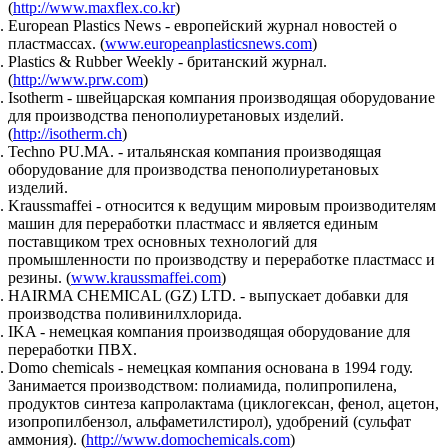
(
http://www.maxflex.co.kr
)
European Plastics News - европейский журнал новостей о
пластмассах. (
www.europeanplasticsnews.com
)
Plastics & Rubber Weekly - британский журнал.
(
http://www.prw.com
)
Isotherm - швейцарская компания производящая оборудование
для производства пенополиуретановых изделий.
(
http://isotherm.ch
)
Techno PU.MA. - итальянская компания производящая
оборудование для производства пенополиуретановых
изделий.
Kraussmaffei - относится к ведущим мировым производителям
машин для переработки пластмасс и является единым
поставщиком трех основных технологий для
промышленности по производству и переработке пластмасс и
резины. (
www.kraussmaffei.com
)
HAIRMA CHEMICAL (GZ) LTD. - выпускает добавки для
производства поливинилхлорида.
IKA - немецкая компания производящая оборудование для
переработки ПВХ.
Domo chemicals - немецкая компания основана в 1994 году.
Занимается производством: полиамида, полипропилена,
продуктов синтеза капролактама (циклогексан, фенол, ацетон,
изопропилбензол, альфаметилстирол), удобрений (сульфат
аммония). (
http://www.domochemicals.com
)