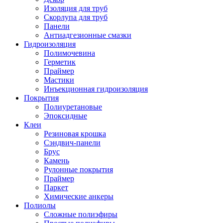
Изоляция для труб
Скорлупа для труб
Панели
Антиадгезионные смазки
Гидроизоляция
Полимочевина
Герметик
Праймер
Мастики
Инъекционная гидроизоляция
Покрытия
Полиуретановые
Эпоксидные
Клеи
Резиновая крошка
Сэндвич-панели
Брус
Камень
Рулонные покрытия
Праймер
Паркет
Химические анкеры
Полиолы
Сложные полиэфиры