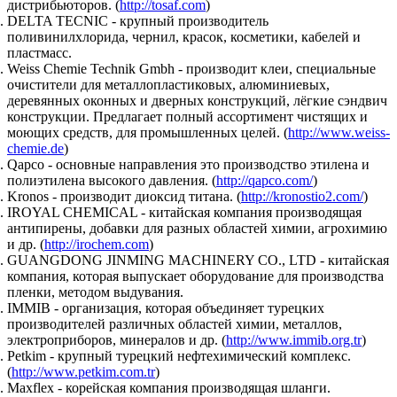
дистрибьюторов. (
http://tosaf.com
)
DELTA TECNIC - крупный производитель
поливинилхлорида, чернил, красок, косметики, кабелей и
пластмасс.
Weiss Chemie Technik Gmbh - производит клеи, специальные
очистители для металлопластиковых, алюминиевых,
деревянных оконных и дверных конструкций, лёгкие сэндвич
конструкции. Предлагает полный ассортимент чистящих и
моющих средств, для промышленных целей. (
http://www.weiss-
chemie.de
)
Qapco - основные направления это производство этилена и
полиэтилена высокого давления. (
http://qapco.com/
)
Kronos - производит диоксид титана. (
http://kronostio2.com/
)
IROYAL CHEMICAL - китайская компания производящая
антипирены, добавки для разных областей химии, агрохимию
и др. (
http://irochem.com
)
GUANGDONG JINMING MACHINERY CO., LTD - китайская
компания, которая выпускает оборудование для производства
пленки, методом выдувания.
IMMIB - организация, которая объединяет турецких
производителей различных областей химии, металлов,
электроприборов, минералов и др. (
http://www.immib.org.tr
)
Petkim - крупный турецкий нефтехимический комплекс.
(
http://www.petkim.com.tr
)
Maxflex - корейская компания производящая шланги.