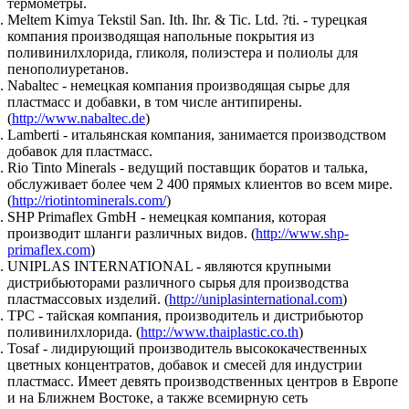
термометры.
Meltem Kimya Tekstil San. Ith. Ihr. & Tic. Ltd. ?ti. - турецкая
компания производящая напольные покрытия из
поливинилхлорида, гликоля, полиэстера и полиолы для
пенополиуретанов.
Nabaltec - немецкая компания производящая сырье для
пластмасс и добавки, в том числе антипирены.
(
http://www.nabaltec.de
)
Lamberti - итальянская компания, занимается производством
добавок для пластмасс.
Rio Tinto Minerals - ведущий поставщик боратов и талька,
обслуживает более чем 2 400 прямых клиентов во всем мире.
(
http://riotintominerals.com/
)
SHP Primaflex GmbH - немецкая компания, которая
производит шланги различных видов. (
http://www.shp-
primaflex.com
)
UNIPLAS INTERNATIONAL - являются крупными
дистрибьюторами различного сырья для производства
пластмассовых изделий. (
http://uniplasinternational.com
)
TPC - тайская компания, производитель и дистрибьютор
поливинилхлорида. (
http://www.thaiplastic.co.th
)
Tosaf - лидирующий производитель высококачественных
цветных концентратов, добавок и смесей для индустрии
пластмасс. Имеет девять производственных центров в Европе
и на Ближнем Востоке, а также всемирную сеть