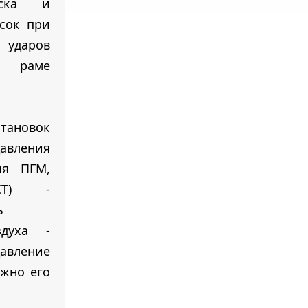
еска и
сок при
даров
о раме
ановок
вления
ия ПГМ,
СТ) -
ь
здуха -
авление
ожно его