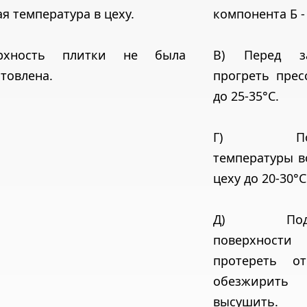
я температура в цеху.
компонента Б -
рхность плитки не была
В) Перед за
товлена.
прогреть прес
до 25-35°С.
Г) Повы
температуры в
цеху до 20-30°С
Д) Подго
поверхности 
протереть о
обезжир
высушить.