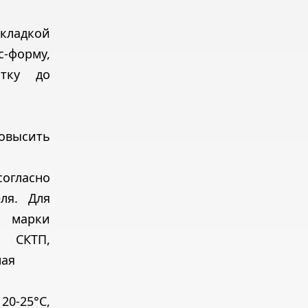
кладкой
с-форму,
итку до
сить
огласно
ля. Для
 марки
СКТП,
ная
20-25°С,