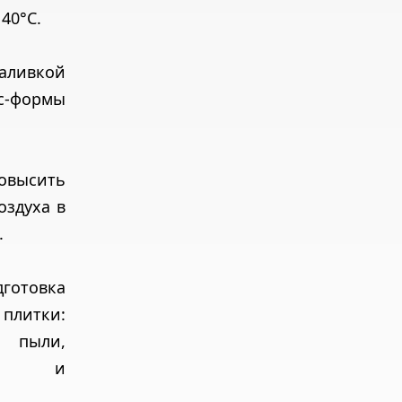
 40°С.
ливкой
с-формы
сить
оздуха в
.
товка
плитки:
т пыли,
ить и