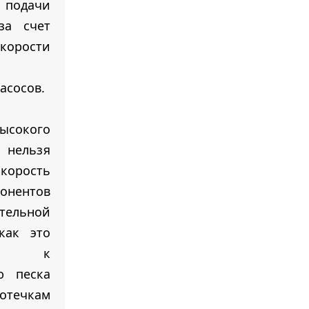
 подачи
за счет
орости
асосов.
высокого
нельзя
скорость
онентов
ельной
как это
ит к
ю песка
чкам