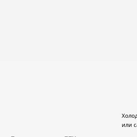
Холо
или 