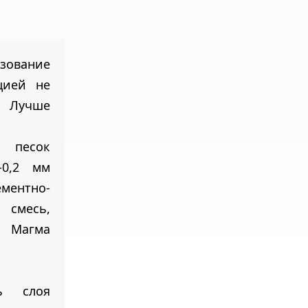
ование
цией не
. Лучше
 песок
-0,2 мм
ементно-
смесь,
 Магма
ь слоя