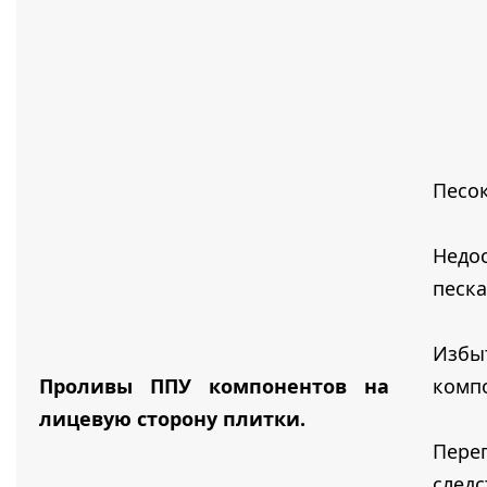
Песо
Недо
песка
Избы
Проливы ППУ компонентов на
комп
лицевую сторону плитки.
Пер
след