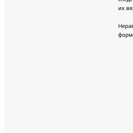
их вя
Нера
форм