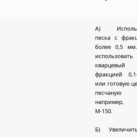
А) Использ
песка с фрак
более 0,5 мм
использовать
кварцевый
фракцией 0,1
или готовую ц
песчаную 
например,
М-150.
Б) Увеличит