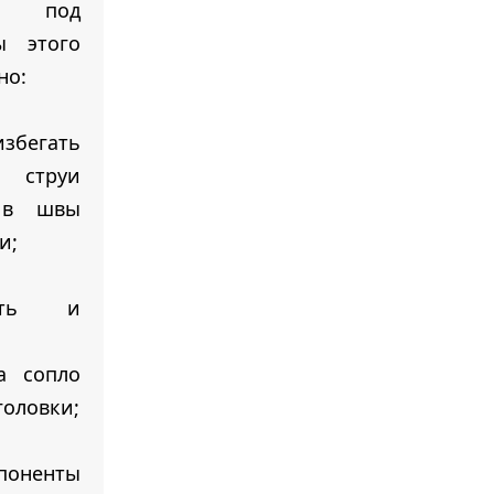
ов под
ы этого
но:
избегать
 струи
 в швы
и;
ить и
а сопло
головки;
мпоненты