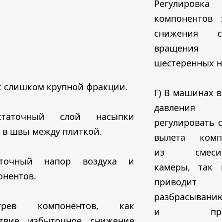
Регулировка
компонентов 
снижения ск
вращения
шестеренных н
к слишком крупной фракции.
Г) В машинах 
давления 
статочный слой насыпки
регулировать 
 в швы между плиткой.
вылета комп
из смесит
точный напор воздуха и
камеры, так 
онентов.
привод
разбрасывани
егрев компонентов, как
и проте
ствие избыточное снижение