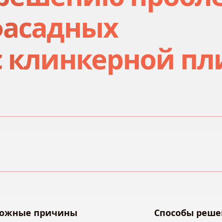
фасадных
с клинкерной пл
ожные причины
Способы реше