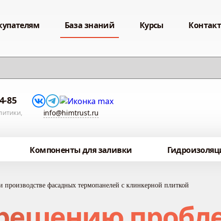
купателям
База знаний
Курсы
Контак
54-85
литики,
info@himtrust.ru
Компоненты для заливки
Гидроизоляц
 производстве фасадных термопанелей с клинкерной плиткой
 решению пробл