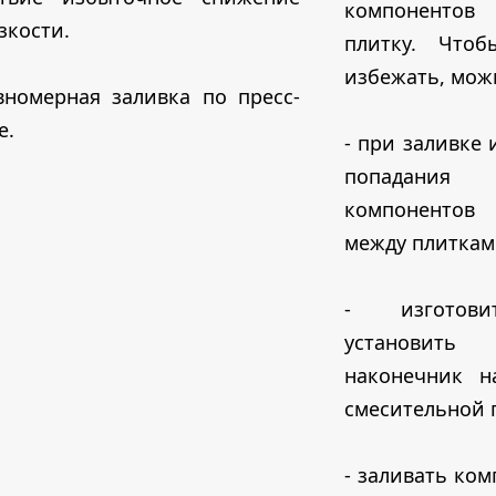
компонент
зкости.
плитку. Чтоб
избежать, мож
вномерная заливка по пресс-
е.
- при заливке 
попадания
компонентов
между плиткам
- изготов
установить
наконечник н
смесительной 
- заливать ко