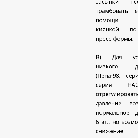
засыпки п
трамбовать пе
помощи у
киянкой п
пресс-формы.
В) Для уст
низкого да
(Пена-98, сер
серия НА
отрегулироват
давление во
нормальное д
6 ат., но возм
снижение.