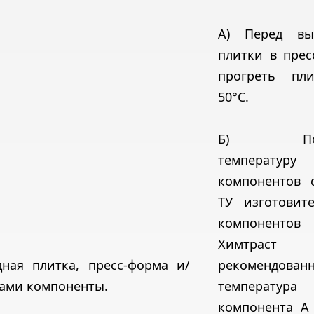
А) Перед вы
плитки в прес
прогреть пл
50°С.
Б) Повы
температуру
компонентов с
ТУ изготовите
компонентов
Химтраст 
дная плитка, пресс-форма и/
рекомендован
сами компоненты.
температура
компонента А 