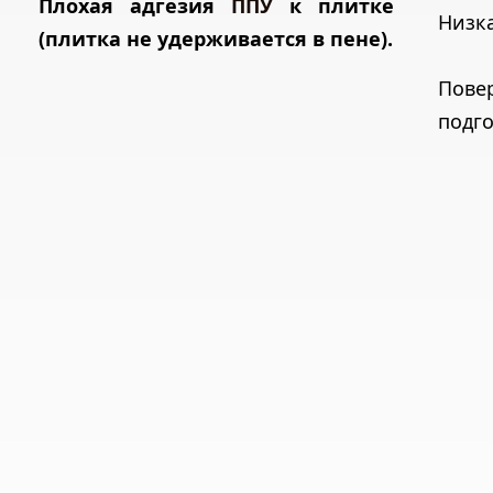
Плохая адгезия
ППУ
к плитке
Низка
(плитка не удерживается в пене).
Пове
подго